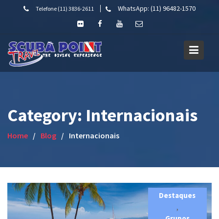
Skip
WhatsApp: (11) 96482-1570
Telefone (11) 3836-2611
to
content
Category:
Internacionais
Home
Blog
Internacionais
Destaques
,
Grupos