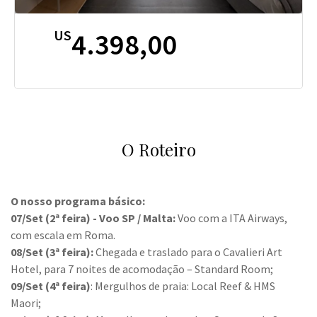
US
4.398,00
O Roteiro
O nosso programa básico:
07/Set (2ª feira) - Voo SP / Malta:
Voo com a ITA Airways,
com escala em Roma.
08/Set (3ª feira):
Chegada e traslado para o Cavalieri Art
Hotel, para 7 noites de acomodação – Standard Room;
09/Set (4ª feira)
: Mergulhos de praia: Local Reef & HMS
Maori;