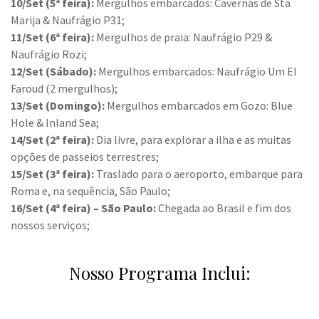
10/Set (5ª feira):
Mergulhos embarcados: Cavernas de Sta
Marija & Naufrágio P31;
11/Set (6ª feira):
Mergulhos de praia: Naufrágio P29 &
Naufrágio Rozi;
12/Set (Sábado):
Mergulhos embarcados: Naufrágio Um El
Faroud (2 mergulhos);
13/Set (Domingo):
Mergulhos embarcados em Gozo: Blue
Hole & Inland Sea;
14/Set (2ª feira):
Dia livre, para explorar a ilha e as muitas
opções de passeios terrestres;
15/Set (3ª feira):
Traslado para o aeroporto, embarque para
Roma e, na sequência, São Paulo;
16/Set (4ª feira) – São Paulo:
Chegada ao Brasil e fim dos
nossos serviços;
Nosso Programa Inclui: